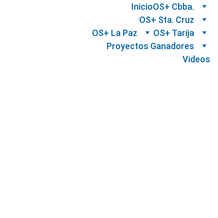
Inicio
OS+ Cbba.
OS+ Sta. Cruz
OS+ La Paz
OS+ Tarija
Proyectos Ganadores
Videos
1era 
entrega 
parcial
19 
de 
abril
Hito 
Califica
dor #1 
17 